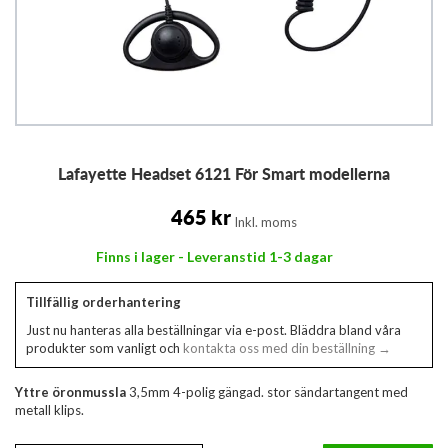
Hoppa
Lafayette Headset 6121 För Smart modellerna
till
början
av
465 kr
Inkl. moms
bildgalleriet
Finns i lager - Leveranstid 1-3 dagar
Tillfällig orderhantering
Just nu hanteras alla beställningar via e-post. Bläddra bland våra
produkter som vanligt och
kontakta oss med din beställning →
Yttre öronmussla
3,5mm 4-polig gängad. stor sändartangent med
metall klips.