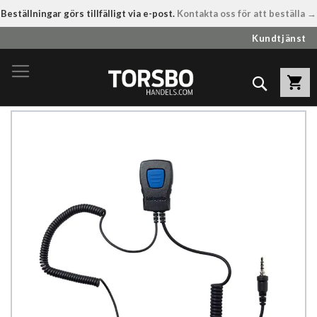
Beställningar görs tillfälligt via e-post.
Kontakta oss för att beställa →
Hoppa
Kundtjänst
till
innehållet
Sök
Hoppa
till
slutet
av
bildgalleriet