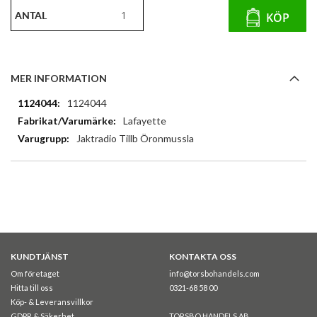
ANTAL
KÖP
MER INFORMATION
Mer
1124044
information
Lafayette
Jaktradio Tillb Öronmussla
KUNDTJÄNST
KONTAKTA OSS
Om företaget
info@torsbohandels.com
Hitta till oss
0321-68 58 00
Köp- & Leveransvillkor
GDPR & Säkerhet
TORSBO HANDELS AB