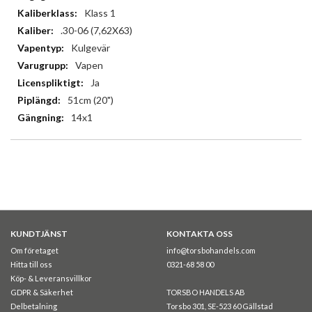
Klass 1
.30-06 (7,62X63)
Kulgevär
Vapen
Ja
51cm (20")
14x1
KUNDTJÄNST
KONTAKTA OSS
Om företaget
info@torsbohandels.com
Hitta till oss
0321-68 58 00
Köp- & Leveransvillkor
GDPR & Säkerhet
TORSBO HANDELS AB
Delbetalning
Torsbo 301, SE-523 60 Gällstad