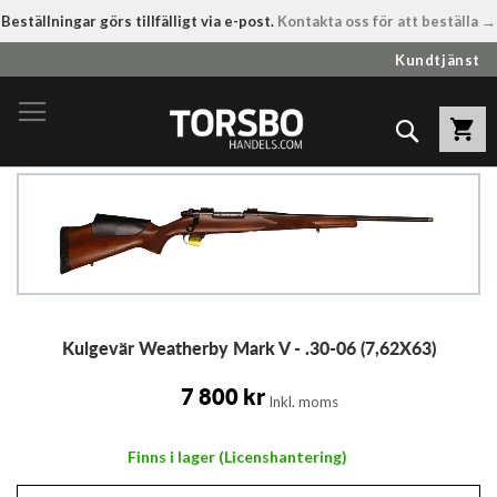
Beställningar görs tillfälligt via e-post.
Kontakta oss för att beställa →
Hoppa
Kundtjänst
till
innehållet
Sök
Hoppa
till
slutet
av
bildgalleriet
Hoppa
Kulgevär Weatherby Mark V - .30-06 (7,62X63)
till
början
av
7 800 kr
Inkl. moms
bildgalleriet
Finns i lager (Licenshantering)