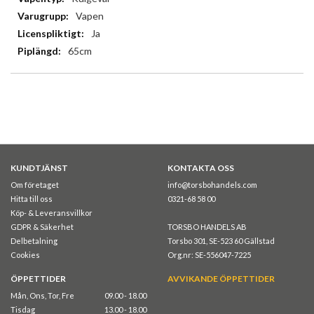
Vapen
Ja
65cm
KUNDTJÄNST
KONTAKTA OSS
Om företaget
info@torsbohandels.com
Hitta till oss
0321-68 58 00
Köp- & Leveransvillkor
GDPR & Säkerhet
TORSBO HANDELS AB
Delbetalning
Torsbo 301, SE-523 60 Gällstad
Cookies
Org.nr: SE-556047-7225
ÖPPETTIDER
AVVIKANDE ÖPPETTIDER
Mån, Ons, Tor, Fre
09.00 - 18.00
Tisdag
13.00 - 18.00