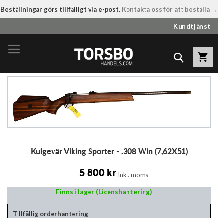
Beställningar görs tillfälligt via e-post.
Kontakta oss för att beställa →
Hoppa
Kundtjänst
till
innehållet
Sök
Hoppa
till
slutet
av
bildgalleriet
Hoppa
Kulgevär Viking Sporter - .308 Win (7,62X51)
till
början
av
5 800 kr
Inkl. moms
bildgalleriet
Finns i lager (Licenshantering)
Tillfällig orderhantering