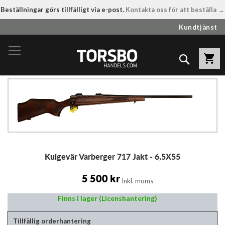
Beställningar görs tillfälligt via e-post.
Kontakta oss för att beställa →
Hoppa
Kundtjänst
till
innehållet
Sök
Hoppa
till
slutet
av
bildgalleriet
Hoppa
Kulgevär Varberger 717 Jakt - 6,5X55
till
början
av
5 500 kr
Inkl. moms
bildgalleriet
Finns i lager (Licenshantering)
Tillfällig orderhantering