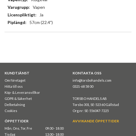
Vapen
Ja
57cm (22.4")
KUNDTJÄNST
KONTAKTA OSS
Om företaget
info@torsbohandels.com
Hitta till oss
0321-68 58 00
Köp- & Leveransvillkor
GDPR & Säkerhet
TORSBO HANDELS AB
Delbetalning
Torsbo 301, SE-523 60 Gällstad
Cookies
Org.nr: SE-556047-7225
ÖPPETTIDER
AVVIKANDE ÖPPETTIDER
Mån, Ons, Tor, Fre
09.00 - 18.00
Tisdag
13.00 - 18.00