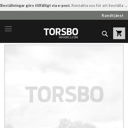
Beställningar görs tillfälligt via e-post.
Kontakta oss för att beställa →
Hoppa
Kundtjänst
till
innehållet
Sök
Hoppa
till
slutet
av
bildgalleriet