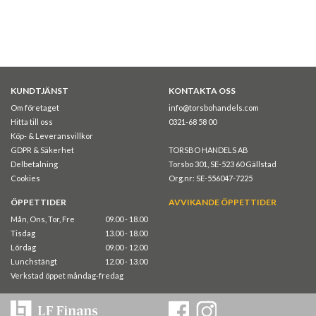
KUNDTJÄNST
KONTAKTA OSS
Om företaget
info@torsbohandels.com
Hitta till oss
0321-68 58 00
Köp- & Leveransvillkor
GDPR & Säkerhet
TORSBO HANDELS AB
Delbetalning
Torsbo 301, SE-523 60 Gällstad
Cookies
Org.nr: SE-556047-7225
ÖPPETTIDER
AVVIKANDE ÖPPETTIDER
Mån, Ons, Tor, Fre
09.00 - 18.00
Tisdag
13.00 - 18.00
Lördag
09.00 - 12.00
Lunchstängt
12.00 - 13.00
Verkstad öppet måndag-fredag