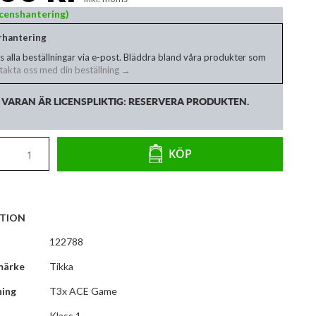
Licenshantering)
erhantering
s alla beställningar via e-post. Bläddra bland våra produkter som
akta oss med din beställning →
VARAN ÄR LICENSPLIKTIG: RESERVERA PRODUKTEN.
KÖP
TION
122788
märke
Tikka
ning
T3x ACE Game
Klass 1