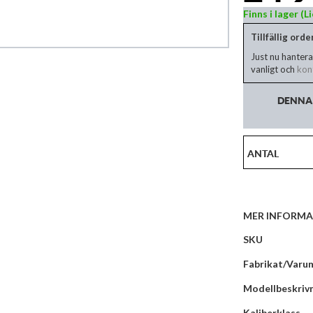
Finns i lager (
Tillfällig ord
Just nu hantera
vanligt och
kont
DENNA 
ANTAL
MER INFORMA
Mer
SKU
information
Fabrikat/Varu
Modellbeskriv
Kaliberklass