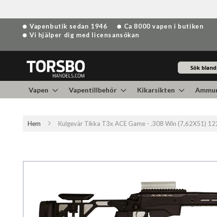
Hoppa
Vapenbutik sedan 1946
Ca 8000 vapen i butiken
till
Vi hjälper dig med licensansökan
innehållet
Sök
Vapen
Vapentillbehör
Kikarsikten
Ammun
Hem
Kulgevär Tikka T3x ACE Game - .308 Win (7,62X51) 1
Hoppa
till
slutet
av
bildgalleriet