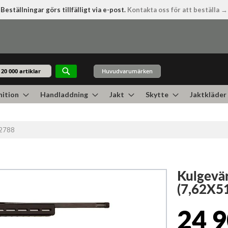
Beställningar görs tillfälligt via e-post.
Kontakta oss för att beställa →
Huvudvarumärken
Sök
ition
Handladdning
Jakt
Skytte
Jaktkläder
22788
Kulgevä
(7,62X5
24 9