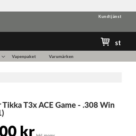
Kundtjänst
Min kundvag
st
Vapenpaket
Varumärken
r Tikka T3x ACE Game - .308 Win
1)
00 kr
Inkl. moms