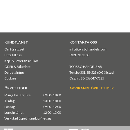
KUNDTJÄNST
KONTAKTA OSS
Om företaget
info@torsbohandels.com
Hitta till oss
0321-68 58 00
Köp- & Leveransvillkor
GDPR & Säkerhet
TORSBO HANDELS AB
Delbetalning
Torsbo 301, SE-523 60 Gällstad
Cookies
Org.nr: SE-556047-7225
ÖPPETTIDER
AVVIKANDE ÖPPETTIDER
Mån, Ons, Tor, Fre
09.00 - 18.00
Tisdag
13.00 - 18.00
Lördag
09.00 - 12.00
Lunchstängt
12.00 - 13.00
Verkstad öppet måndag-fredag