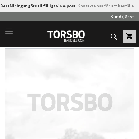
Beställningar görs tillfälligt via e-post.
Kontakta oss för att beställa →
Hoppa
Kundtjänst
till
innehållet
Sök
Hoppa
till
slutet
av
bildgalleriet