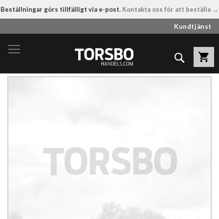
Beställningar görs tillfälligt via e-post.
Kontakta oss för att beställa →
Hoppa
Kundtjänst
till
innehållet
Sök
Hoppa
till
slutet
av
bildgalleriet