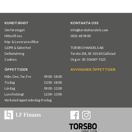
KUNDTJÄNST
KONTAKTA OSS
Om företaget
info@torsbohandels.com
Hitta till oss
0321-68 58 00
Köp- & Leveransvillkor
GDPR & Säkerhet
TORSBO HANDELS AB
Delbetalning
Torsbo 301, SE-523 60 Gällstad
Cookies
Org.nr: SE-556047-7225
ÖPPETTIDER
AVVIKANDE ÖPPETTIDER
Mån, Ons, Tor, Fre
09.00 - 18.00
Tisdag
13.00 - 18.00
Lördag
09.00 - 12.00
Lunchstängt
12.00 - 13.00
Verkstad öppet måndag-fredag