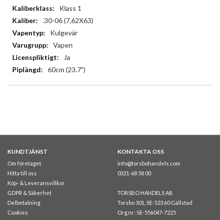
Klass 1
.30-06 (7,62X63)
Kulgevär
Vapen
Ja
60cm (23.7")
KUNDTJÄNST
KONTAKTA OSS
Om företaget
info@torsbohandels.com
Hitta till oss
0321-68 58 00
Köp- & Leveransvillkor
GDPR & Säkerhet
TORSBO HANDELS AB
Delbetalning
Torsbo 301, SE-523 60 Gällstad
Cookies
Org.nr: SE-556047-7225