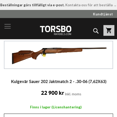
Beställningar görs tillfälligt via e-post.
Kontakta oss för att beställa →
Hoppa
Kundtjänst
till
innehållet
Sök
Hoppa
till
slutet
av
bildgalleriet
Hoppa
Kulgevär Sauer 202 Jaktmatch 2 - .30-06 (7,62X63)
till
början
av
22 900 kr
Inkl. moms
bildgalleriet
Finns i lager (Licenshantering)