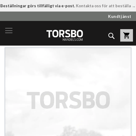
Beställningar görs tillfälligt via e-post.
Kontakta oss för att beställa →
Hoppa
Kundtjänst
till
innehållet
Sök
Hoppa
till
slutet
av
bildgalleriet