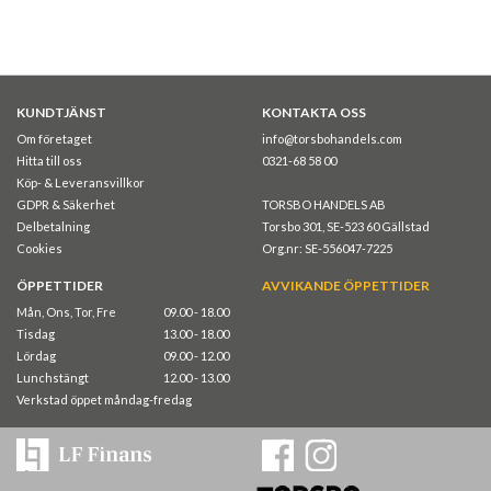
KUNDTJÄNST
KONTAKTA OSS
Om företaget
info@torsbohandels.com
Hitta till oss
0321-68 58 00
Köp- & Leveransvillkor
GDPR & Säkerhet
TORSBO HANDELS AB
Delbetalning
Torsbo 301, SE-523 60 Gällstad
Cookies
Org.nr: SE-556047-7225
ÖPPETTIDER
AVVIKANDE ÖPPETTIDER
Mån, Ons, Tor, Fre
09.00 - 18.00
Tisdag
13.00 - 18.00
Lördag
09.00 - 12.00
Lunchstängt
12.00 - 13.00
Verkstad öppet måndag-fredag