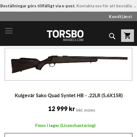
Beställningar görs tillfälligt via e-post.
Kontakta oss för att beställa →
Hoppa
Kundtjänst
till
innehållet
Sök
Hoppa
till
slutet
av
bildgalleriet
Hoppa
Kulgevär Sako Quad Syntet HB - .22LR (5,6X15R)
till
början
av
12 999 kr
Inkl. moms
bildgalleriet
Finns i lager (Licenshantering)