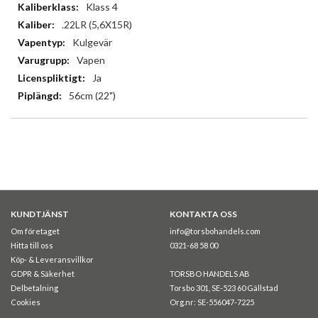
Klass 4
.22LR (5,6X15R)
Kulgevär
Vapen
Ja
56cm (22")
KUNDTJÄNST
KONTAKTA OSS
Om företaget
info@torsbohandels.com
Hitta till oss
0321-68 58 00
Köp- & Leveransvillkor
GDPR & Säkerhet
TORSBO HANDELS AB
Delbetalning
Torsbo 301, SE-523 60 Gällstad
Cookies
Org.nr: SE-556047-7225