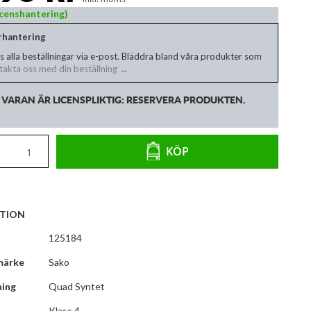
Licenshantering)
erhantering
s alla beställningar via e-post. Bläddra bland våra produkter som
akta oss med din beställning →
VARAN ÄR LICENSPLIKTIG: RESERVERA PRODUKTEN.
KÖP
TION
125184
märke
Sako
ning
Quad Syntet
Klass 4