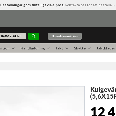
Beställningar görs tillfälligt via e-post.
Kontakta oss för att beställa →
Huvudvarumärken
Sök
ition
Handladdning
Jakt
Skytte
Jaktkläder
Kulgevär
(5,6X15
12 4