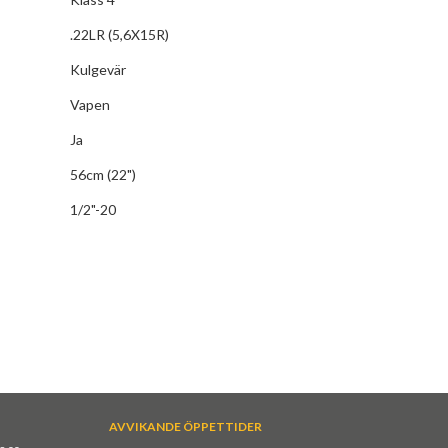
.22LR (5,6X15R)
Kulgevär
Vapen
Ja
56cm (22")
1/2"-20
AVVIKANDE ÖPPETTIDER