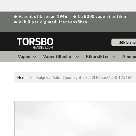
Hoppa
Vapenbutik sedan 1946
Ca 8000 vapen i butiken
till
Vi hjälper dig med licensansökan
innehållet
Sök
Vapen
Vapentillbehör
Kikarsikten
Ammun
Hem
Kulgevär Sako Quad Syntet - .22LR (5,6X15R) 125184
Hoppa
till
slutet
av
bildgalleriet