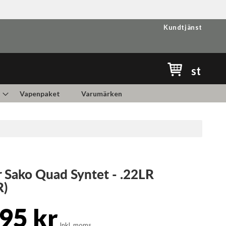
Kundtjänst
Min kundvag
st
Vapenpaket
Varumärken
 Sako Quad Syntet - .22LR
R)
95 kr
Inkl. moms