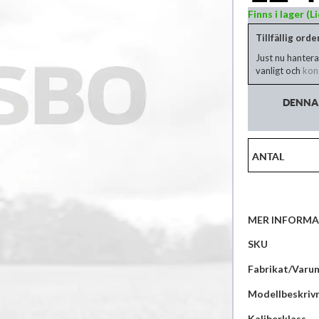
Finns i lager (
Tillfällig ord
Just nu hantera
vanligt och
kont
DENNA 
ANTAL
MER INFORMA
Mer
SKU
information
Fabrikat/Varu
Modellbeskriv
Kaliberklass