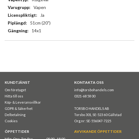
Vapen
Ja
51cm (20")
14x1
KUNDTJÄNST
KONTAKTA OSS
Om företaget
info@torsbohandels.com
Hitta till oss
0321-68 58 00
Köp- & Leveransvillkor
GDPR & Säkerhet
TORSBO HANDELS AB
Delbetalning
Torsbo 301, SE-523 60 Gällstad
Cookies
Org.nr: SE-556047-7225
ÖPPETTIDER
AVVIKANDE ÖPPETTIDER
Mån, Ons, Tor, Fre
09.00 - 18.00