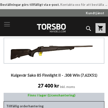
Beställningar görs tillfälligt via e-post.
Kontakta oss för att beställa →
Hoppa
Kundtjänst
till
innehållet
Sök
Hoppa
till
slutet
av
bildgalleriet
Hoppa
Kulgevär Sako 85 Finnlight II - .308 Win (7,62X51)
till
början
av
27 400 kr
Inkl. moms
bildgalleriet
Finns i lager (Licenshantering)
Tillfällig orderhantering