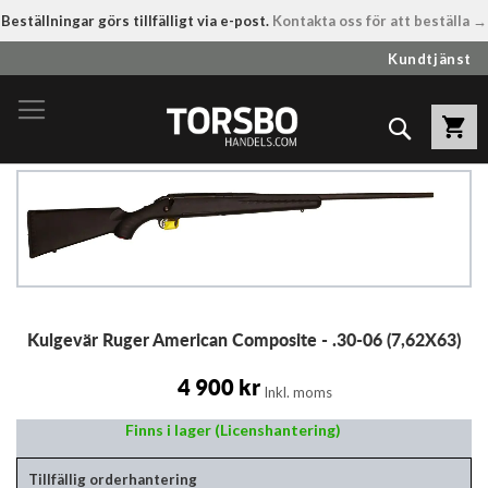
Beställningar görs tillfälligt via e-post.
Kontakta oss för att beställa →
Hoppa
Kundtjänst
till
innehållet
Sök
Hoppa
till
slutet
av
bildgalleriet
Hoppa
Kulgevär Ruger American Composite - .30-06 (7,62X63)
till
början
av
4 900 kr
Inkl. moms
bildgalleriet
Finns i lager (Licenshantering)
Tillfällig orderhantering