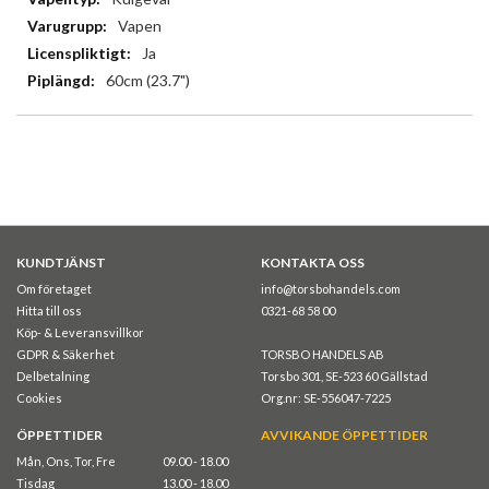
Vapen
Ja
60cm (23.7")
KUNDTJÄNST
KONTAKTA OSS
Om företaget
info@torsbohandels.com
Hitta till oss
0321-68 58 00
Köp- & Leveransvillkor
GDPR & Säkerhet
TORSBO HANDELS AB
Delbetalning
Torsbo 301, SE-523 60 Gällstad
Cookies
Org.nr: SE-556047-7225
ÖPPETTIDER
AVVIKANDE ÖPPETTIDER
Mån, Ons, Tor, Fre
09.00 - 18.00
Tisdag
13.00 - 18.00