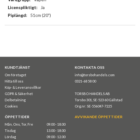
Ja
51cm (20")
KUNDTJÄNST
KONTAKTA OSS
Om företaget
info@torsbohandels.com
Hitta till oss
0321-68 58 00
Köp- & Leveransvillkor
GDPR & Säkerhet
TORSBO HANDELS AB
Delbetalning
Torsbo 301, SE-523 60 Gällstad
Cookies
Org.nr: SE-556047-7225
ÖPPETTIDER
AVVIKANDE ÖPPETTIDER
Mån, Ons, Tor, Fre
09.00 - 18.00
Tisdag
13.00 - 18.00
Lördag
09.00 - 12.00