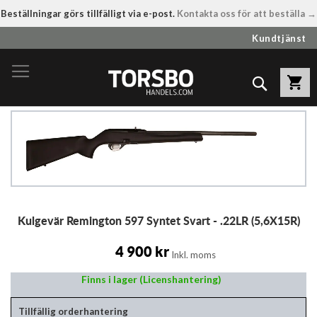
Beställningar görs tillfälligt via e-post.
Kontakta oss för att beställa →
Hoppa
Kundtjänst
till
innehållet
Sök
Hoppa
till
slutet
av
bildgalleriet
Hoppa
Kulgevär Remington 597 Syntet Svart - .22LR (5,6X15R)
till
början
av
4 900 kr
Inkl. moms
bildgalleriet
Finns i lager (Licenshantering)
Tillfällig orderhantering