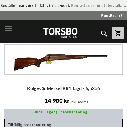
Beställningar görs tillfälligt via e-post.
Kontakta oss för att beställa →
Hoppa
Kundtjänst
till
innehållet
Sök
Hoppa
till
slutet
av
bildgalleriet
Hoppa
Kulgevär Merkel KR1 Jagd - 6,5X55
till
början
av
14 900 kr
Inkl. moms
bildgalleriet
Finns i lager (Licenshantering)
Tillfällig orderhantering