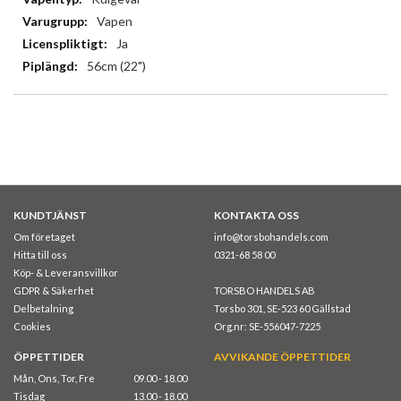
Vapen
Ja
56cm (22")
KUNDTJÄNST
KONTAKTA OSS
Om företaget
info@torsbohandels.com
Hitta till oss
0321-68 58 00
Köp- & Leveransvillkor
GDPR & Säkerhet
TORSBO HANDELS AB
Delbetalning
Torsbo 301, SE-523 60 Gällstad
Cookies
Org.nr: SE-556047-7225
ÖPPETTIDER
AVVIKANDE ÖPPETTIDER
Mån, Ons, Tor, Fre
09.00 - 18.00
Tisdag
13.00 - 18.00