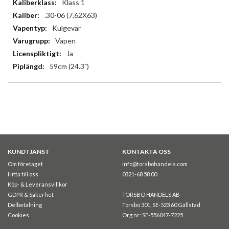
Klass 1
.30-06 (7,62X63)
Kulgevär
Vapen
Ja
59cm (24.3")
KUNDTJÄNST
KONTAKTA OSS
Om företaget
info@torsbohandels.com
Hitta till oss
0321-68 58 00
Köp- & Leveransvillkor
GDPR & Säkerhet
TORSBO HANDELS AB
Delbetalning
Torsbo 301, SE-523 60 Gällstad
Cookies
Org.nr: SE-556047-7225