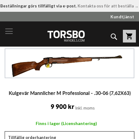
Beställningar görs tillfälligt via e-post.
Kontakta oss för att beställa →
Hoppa
Kundtjänst
till
innehållet
Sök
Hoppa
till
slutet
av
bildgalleriet
Hoppa
Kulgevär Mannlicher M Professional - .30-06 (7,62X63)
till
början
av
9 900 kr
Inkl. moms
bildgalleriet
Finns i lager (Licenshantering)
Tillfällig orderhantering