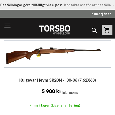
Beställningar görs tillfälligt via e-post.
Kontakta oss för att beställa →
Hoppa
Kundtjänst
till
innehållet
Sök
Hoppa
till
slutet
av
bildgalleriet
Hoppa
Kulgevär Heym SR20N - .30-06 (7,62X63)
till
början
av
5 900 kr
Inkl. moms
bildgalleriet
Finns i lager (Licenshantering)