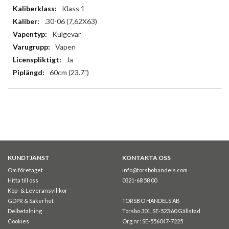
Klass 1
.30-06 (7,62X63)
Kulgevär
Vapen
Ja
60cm (23.7")
KUNDTJÄNST
KONTAKTA OSS
Om företaget
info@torsbohandels.com
Hitta till oss
0321-68 58 00
Köp- & Leveransvillkor
GDPR & Säkerhet
TORSBO HANDELS AB
Delbetalning
Torsbo 301, SE-523 60 Gällstad
Cookies
Org.nr: SE-556047-7225