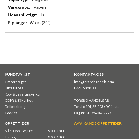
Vapen
Ja
61cm (24")
KUNDTJÄNST
KONTAKTA OSS
Om företaget
info@torsbohandels.com
Hitta till oss
0321-68 58 00
Köp- & Leveransvillkor
GDPR & Säkerhet
TORSBO HANDELS AB
Delbetalning
Torsbo 301, SE-523 60 Gällstad
Cookies
Org.nr: SE-556047-7225
ÖPPETTIDER
AVVIKANDE ÖPPETTIDER
Mån, Ons, Tor, Fre
09.00 - 18.00
Tisdag
13.00 - 18.00