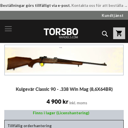
Beställningar görs tillfälligt via e-post.
Kontakta oss för att beställa →
Hoppa
Kundtjänst
till
innehållet
Sök
Hoppa
till
slutet
av
bildgalleriet
Hoppa
Kulgevär Classic 90 - .338 Win Mag (8,6X64BR)
till
början
av
4 900 kr
Inkl. moms
bildgalleriet
Finns i lager (Licenshantering)
Tillfällig orderhantering