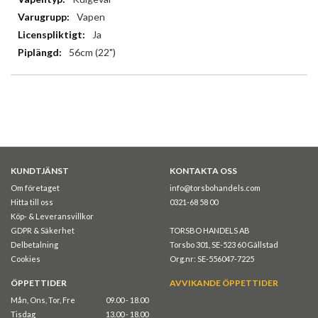
Vapen
Ja
56cm (22")
KUNDTJÄNST
KONTAKTA OSS
Om företaget
info@torsbohandels.com
Hitta till oss
0321-68 58 00
Köp- & Leveransvillkor
GDPR & Säkerhet
TORSBO HANDELS AB
Delbetalning
Torsbo 301, SE-523 60 Gällstad
Cookies
Org.nr: SE-556047-7225
ÖPPETTIDER
AVVIKANDE ÖPPETTIDER
Mån, Ons, Tor, Fre
09.00 - 18.00
Tisdag
13.00 - 18.00