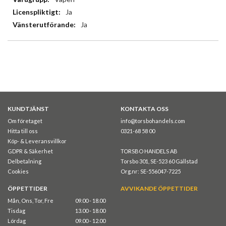
Ja
Ja
KUNDTJÄNST
KONTAKTA OSS
Om företaget
info@torsbohandels.com
Hitta till oss
0321-68 58 00
Köp- & Leveransvillkor
GDPR & Säkerhet
TORSBO HANDELS AB
Delbetalning
Torsbo 301, SE-523 60 Gällstad
Cookies
Org.nr: SE-556047-7225
ÖPPETTIDER
AVVIKANDE ÖPPETTIDER
Mån, Ons, Tor, Fre
09.00 - 18.00
Tisdag
13.00 - 18.00
Lördag
09.00 - 12.00