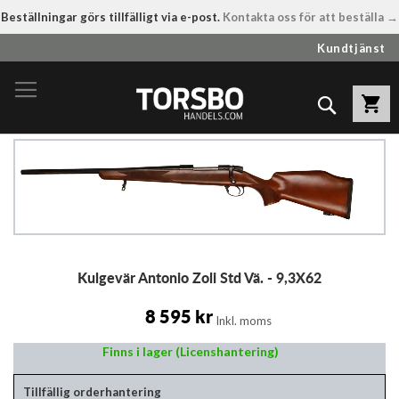
Beställningar görs tillfälligt via e-post.
Kontakta oss för att beställa →
Hoppa
Kundtjänst
till
innehållet
Sök
Hoppa
till
slutet
av
bildgalleriet
Hoppa
Kulgevär Antonio Zoli Std Vä. - 9,3X62
till
början
av
8 595 kr
Inkl. moms
bildgalleriet
Finns i lager (Licenshantering)
Tillfällig orderhantering