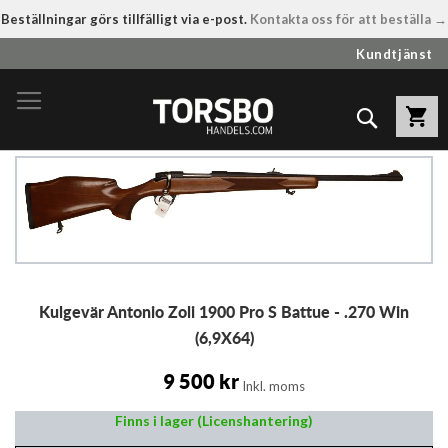
Beställningar görs tillfälligt via e-post.
Kontakta oss för att beställa →
Hoppa
Kundtjänst
till
innehållet
Sök
Hoppa
till
slutet
av
bildgalleriet
Hoppa
Kulgevär Antonio Zoli 1900 Pro S Battue - .270 Win
till
början
(6,9X64)
av
bildgalleriet
9 500 kr
Inkl. moms
Finns i lager (Licenshantering)