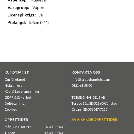
Vapen
Ja
53cm (21")
KUNDTJÄNST
KONTAKTA OSS
Om företaget
info@torsbohandels.com
Hitta till oss
0321-68 58 00
Köp- & Leveransvillkor
GDPR & Säkerhet
TORSBO HANDELS AB
Delbetalning
Torsbo 301, SE-523 60 Gällstad
Cookies
Org.nr: SE-556047-7225
ÖPPETTIDER
AVVIKANDE ÖPPETTIDER
Mån, Ons, Tor, Fre
09.00 - 18.00
Tisdag
13.00 - 18.00