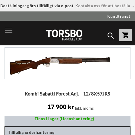
Beställningar görs tillfälligt via e-post.
Kontakta oss för att beställa →
Hoppa
Kundtjänst
till
innehållet
Sök
Hoppa
till
slutet
av
bildgalleriet
Hoppa
Kombi Sabatti Forest Adj. - 12/8X57JRS
till
början
av
17 900 kr
Inkl. moms
bildgalleriet
Finns i lager (Licenshantering)
Tillfällig orderhantering