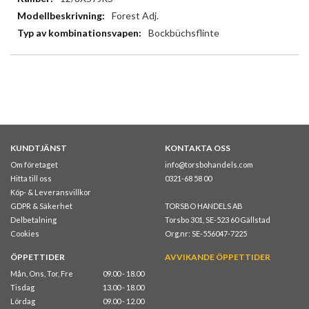
Forest Adj.
Bockbüchsflinte
KUNDTJÄNST
KONTAKTA OSS
Om företaget
info@torsbohandels.com
Hitta till oss
0321-68 58 00
Köp- & Leveransvillkor
GDPR & Säkerhet
TORSBO HANDELS AB
Delbetalning
Torsbo 301, SE-523 60 Gällstad
Cookies
Org.nr: SE-556047-7225
ÖPPETTIDER
AVVIKANDE ÖPPETTIDER
Mån, Ons, Tor, Fre
09.00 - 18.00
Tisdag
13.00 - 18.00
Lördag
09.00 - 12.00