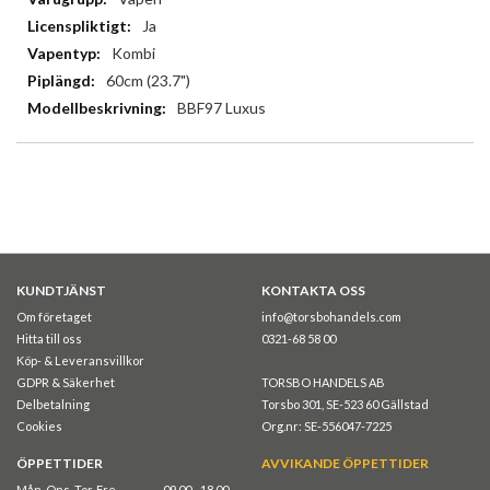
Ja
Kombi
60cm (23.7")
BBF97 Luxus
KUNDTJÄNST
KONTAKTA OSS
Om företaget
info@torsbohandels.com
Hitta till oss
0321-68 58 00
Köp- & Leveransvillkor
GDPR & Säkerhet
TORSBO HANDELS AB
Delbetalning
Torsbo 301, SE-523 60 Gällstad
Cookies
Org.nr: SE-556047-7225
ÖPPETTIDER
AVVIKANDE ÖPPETTIDER
Mån, Ons, Tor, Fre
09.00 - 18.00