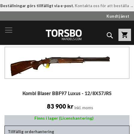
Beställningar görs tillfälligt via e-post.
Kontakta oss för att beställa →
Hoppa
Kundtjänst
till
innehållet
Sök
Hoppa
till
slutet
av
bildgalleriet
Hoppa
Kombi Blaser BBF97 Luxus - 12/8X57JRS
till
början
av
83 900 kr
Inkl. moms
bildgalleriet
Finns i lager (Licenshantering)
Tillfällig orderhantering