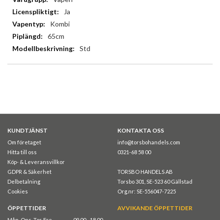
Ja
Kombi
65cm
Std
KUNDTJÄNST
KONTAKTA OSS
Om företaget
info@torsbohandels.com
Hitta till oss
0321-68 58 00
Köp- & Leveransvillkor
GDPR & Säkerhet
TORSBO HANDELS AB
Delbetalning
Torsbo 301, SE-523 60 Gällstad
Cookies
Org.nr: SE-556047-7225
ÖPPETTIDER
AVVIKANDE ÖPPETTIDER
Mån, Ons, Tor, Fre
09.00 - 18.00