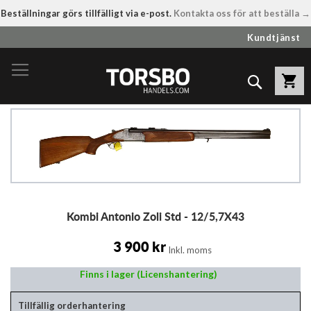
Beställningar görs tillfälligt via e-post.
Kontakta oss för att beställa →
Hoppa
Kundtjänst
till
innehållet
Sök
Hoppa
till
slutet
av
bildgalleriet
Hoppa
Kombi Antonio Zoli Std - 12/5,7X43
till
början
av
3 900 kr
Inkl. moms
bildgalleriet
Finns i lager (Licenshantering)
Tillfällig orderhantering