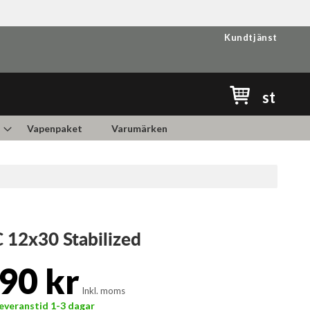
Kundtjänst
Min kundvag
st
Vapenpaket
Varumärken
 12x30 Stabilized
90 kr
Inkl. moms
 Leveranstid 1-3 dagar