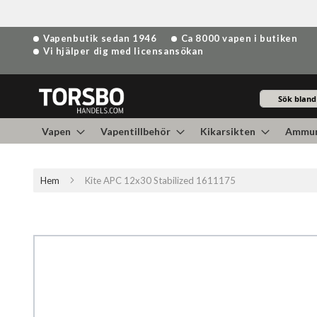
Hoppa
Vapenbutik sedan 1946
Ca 8000 vapen i butiken
till
Vi hjälper dig med licensansökan
innehållet
Sök
Vapen
Vapentillbehör
Kikarsikten
Ammun
Hem
Kite APC 12x30 Stabilized 1611175
Hoppa
till
slutet
av
bildgalleriet