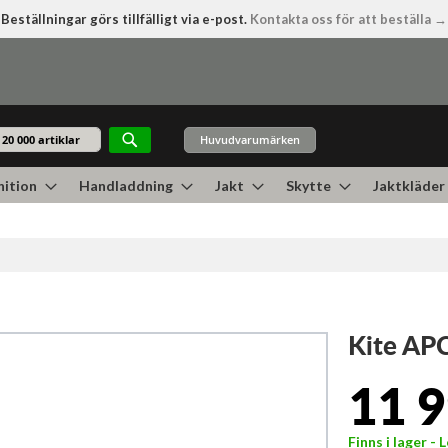
Beställningar görs tillfälligt via e-post.
Kontakta oss för att beställa →
Huvudvarumärken
Sök
ition
Handladdning
Jakt
Skytte
Jaktkläder
Kite APC
11 9
Finns i lager -