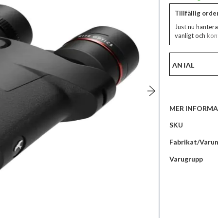
Tillfällig ord
Just nu hantera
vanligt och
kont
ANTAL
MER INFORMA
Mer
SKU
information
Fabrikat/Varu
Varugrupp