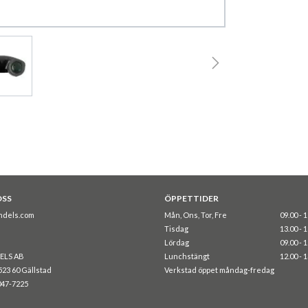
OSS
ÖPPETTIDER
ndels.com
Mån, Ons, Tor, Fre
09.00 - 
Tisdag
13.00 - 
Lördag
09.00 - 
ELS AB
Lunchstängt
12.00 - 
523 60 Gällstad
Verkstad öppet måndag-fredag
047-7225