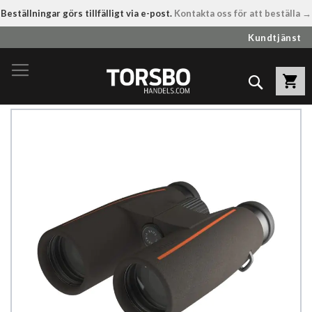
Beställningar görs tillfälligt via e-post.
Kontakta oss för att beställa →
Hoppa
Kundtjänst
till
innehållet
Sök
Hoppa
till
slutet
av
bildgalleriet