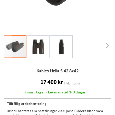
Hoppa
Kahles Helia S 42 8x42
till
början
av
17 400 kr
Inkl. moms
bildgalleriet
Finns i lager - Leveranstid 1-3 dagar
Tillfällig orderhantering
Just nu hanteras alla beställningar via e-post. Bläddra bland våra