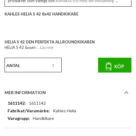
produkter som vanligt och
kontakta oss med din beställning →
KAHLES HELIA S 42 8x42 HANDKIKARE
HELIA S 42 DEN PERFEKTA ALLROUNDKIKAREN
HELIA S 42 &oum
... Läs mer
ANTAL
KÖP
MER INFORMATION
Mer
1611142
information
Kahles Helia
Handkikare