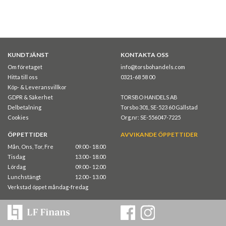
KUNDTJÄNST
KONTAKTA OSS
Om företaget
info@torsbohandels.com
Hitta till oss
0321-68 58 00
Köp- & Leveransvillkor
GDPR & Säkerhet
TORSBO HANDELS AB
Delbetalning
Torsbo 301, SE-523 60 Gällstad
Cookies
Org.nr: SE-556047-7225
ÖPPETTIDER
AVVIKANDE ÖPPETTIDER
Mån, Ons, Tor, Fre
09.00 - 18.00
Tisdag
13.00 - 18.00
Lördag
09.00 - 12.00
Lunchstängt
12.00 - 13.00
Verkstad öppet måndag-fredag