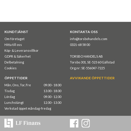
KUNDTJÄNST
KONTAKTA OSS
Om företaget
info@torsbohandels.com
Hitta till oss
0321-68 58 00
Köp- & Leveransvillkor
GDPR & Säkerhet
TORSBO HANDELS AB
Delbetalning
Torsbo 301, SE-523 60 Gällstad
Cookies
Org.nr: SE-556047-7225
ÖPPETTIDER
AVVIKANDE ÖPPETTIDER
Mån, Ons, Tor, Fre
09.00 - 18.00
Tisdag
13.00 - 18.00
Lördag
09.00 - 12.00
Lunchstängt
12.00 - 13.00
Verkstad öppet måndag-fredag