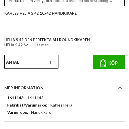
produkter som vanligt och
kontakta oss med din beställning →
KAHLES HELIA S 42 10x42 HANDKIKARE
HELIA S 42 DEN PERFEKTA ALLROUNDKIKAREN
HELIA S 42 &ou
... Läs mer
ANTAL
KÖP
MER INFORMATION
Mer
1611143
information
Kahles Helia
Handkikare