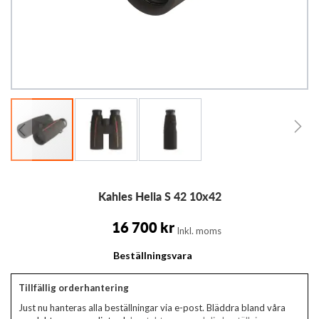
Hoppa
Kahles Helia S 42 10x42
till
början
av
16 700 kr
Inkl. moms
bildgalleriet
Beställningsvara
Tillfällig orderhantering
Just nu hanteras alla beställningar via e-post. Bläddra bland våra