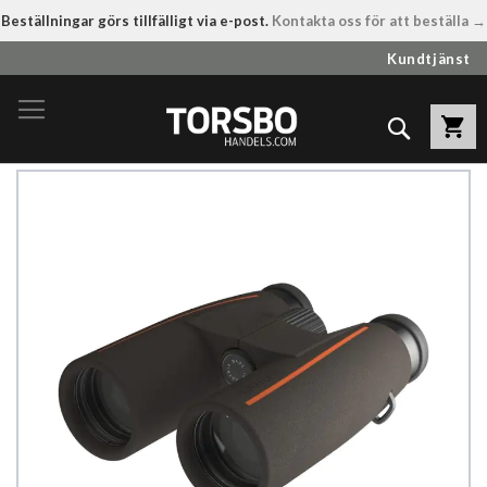
Beställningar görs tillfälligt via e-post.
Kontakta oss för att beställa →
Hoppa
Kundtjänst
till
innehållet
Sök
Hoppa
till
slutet
av
bildgalleriet