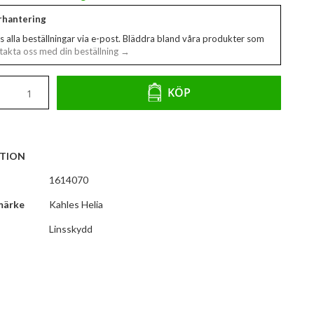
erhantering
s alla beställningar via e-post. Bläddra bland våra produkter som
akta oss med din beställning →
KÖP
TION
1614070
märke
Kahles Helia
Linsskydd