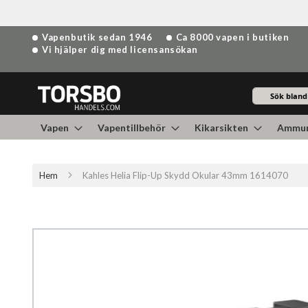
Hoppa
Vapenbutik sedan 1946
Ca 8000 vapen i butiken
till
Vi hjälper dig med licensansökan
innehållet
Sök
Vapen
Vapentillbehör
Kikarsikten
Ammun
Hem
Kahles Helia Flip-Up Skydd Okular 43mm 1614070
Hoppa
till
slutet
av
bildgalleriet