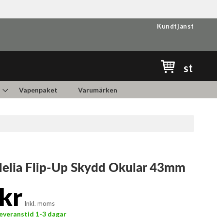
Kundtjänst
Min kundvag
st
Vapenpaket
Varumärken
Helia Flip-Up Skydd Okular 43mm
kr
Inkl. moms
 Leveranstid 1-3 dagar