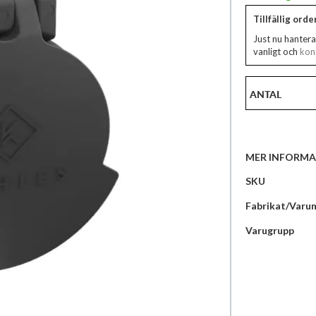
Tillfällig ord
Just nu hantera
vanligt och
kont
ANTAL
MER INFORMA
Mer
SKU
information
Fabrikat/Varu
Varugrupp