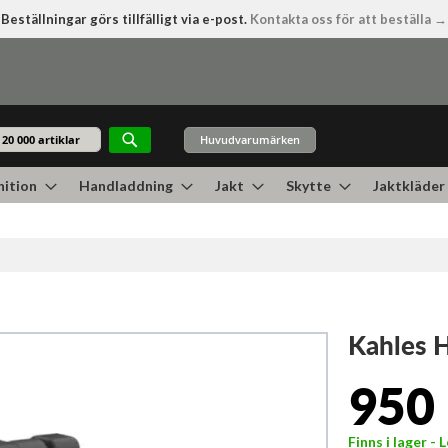
Beställningar görs tillfälligt via e-post.
Kontakta oss för att beställa →
Huvudvarumärken
Sök
ition
Handladdning
Jakt
Skytte
Jaktkläder
Kahles 
950 
Finns i lager -