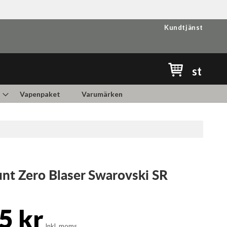
Kundtjänst
Min kundvag
st
Vapenpaket
Varumärken
nt Zero Blaser Swarovski SR
5 kr
Inkl. moms