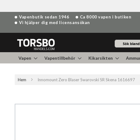
Hoppa
Vapenbutik sedan 1946
Ca 8000 vapen i butiken
till
Vi hjälper dig med licensansökan
innehållet
Sök
Vapen
Vapentillbehör
Kikarsikten
Ammun
Hem
Innomount Zero Blaser Swarovski SR Skena 1616697
Hoppa
till
slutet
av
bildgalleriet