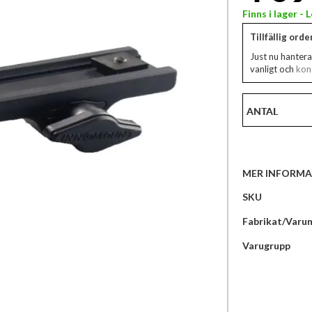
Finns i lager -
Tillfällig ord
Just nu hantera
vanligt och
kont
ANTAL
MER INFORMA
Mer
SKU
information
Fabrikat/Varu
Varugrupp