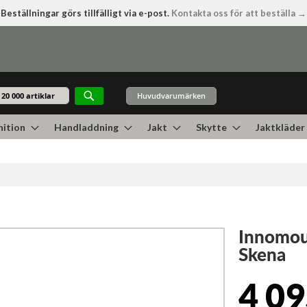
Beställningar görs tillfälligt via e-post.
Kontakta oss för att beställa →
Huvudvarumärken
Sök
ition
Handladdning
Jakt
Skytte
Jaktkläder
Innomou
Skena
4 09