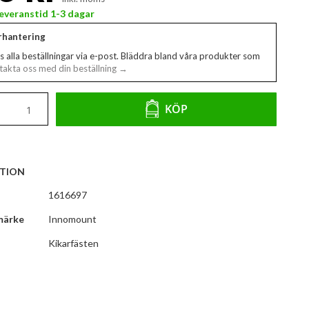
 Leveranstid 1-3 dagar
erhantering
s alla beställningar via e-post. Bläddra bland våra produkter som
akta oss med din beställning →
KÖP
TION
1616697
märke
Innomount
Kikarfästen