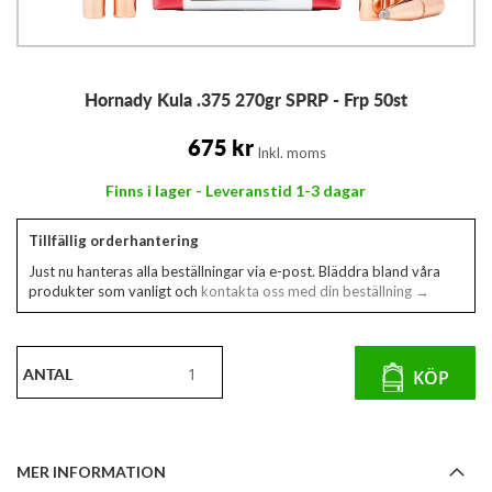
Hoppa
Hornady Kula .375 270gr SPRP - Frp 50st
till
början
av
675 kr
Inkl. moms
bildgalleriet
Finns i lager - Leveranstid 1-3 dagar
Tillfällig orderhantering
Just nu hanteras alla beställningar via e-post. Bläddra bland våra
produkter som vanligt och
kontakta oss med din beställning →
ANTAL
KÖP
MER INFORMATION