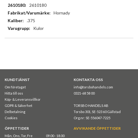
Mer
2610180
information
Hornady
.375
Kulor
KUNDTJÄNST
KONTAKTA OSS
Om företaget
info@torsbohandels.com
Hitta till oss
0321-68 58 00
Köp- & Leveransvillkor
GDPR & Säkerhet
TORSBO HANDELS AB
Delbetalning
Torsbo 301, SE-523 60 Gällstad
Cookies
Org.nr: SE-556047-7225
ÖPPETTIDER
AVVIKANDE ÖPPETTIDER
Mån, Ons, Tor, Fre
09.00 - 18.00