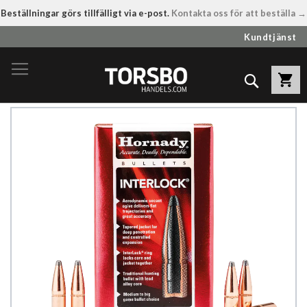
Beställningar görs tillfälligt via e-post.
Kontakta oss för att beställa →
Hoppa
Kundtjänst
till
innehållet
Sök
Hoppa
till
slutet
av
bildgalleriet