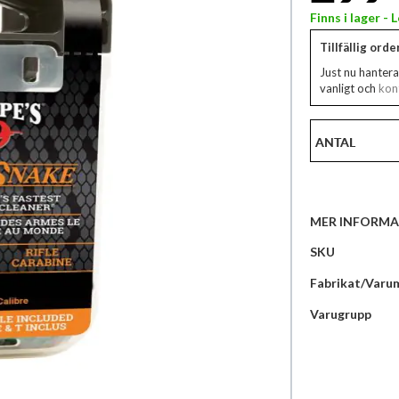
Finns i lager -
Tillfällig ord
Just nu hantera
vanligt och
kont
ANTAL
MER INFORMA
Mer
SKU
information
Fabrikat/Varu
Varugrupp