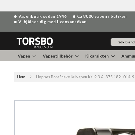
Hoppa
Vapenbutik sedan 1946
Ca 8000 vapen i butiken
till
Vi hjälper dig med licensansökan
innehållet
Sök
Vapen
Vapentillbehör
Kikarsikten
Ammun
Hem
Hoppes BoreSnake Kulvapen Kal.9,3 & .375 1821014-9
Hoppa
till
slutet
av
bildgalleriet