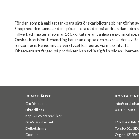
Hoppa
För den som på enklast tänkbara sätt önskar blixtsnabb rengöring av
till
Släpp ned den tunna änden i pipan - dra ut den på andra sidan - dra 
början
Tillverkad i material som är 160ggr tätare än vanliga rengöringslapp
av
Önskas korrisionsbehandling kan man doppa den bakre änden av BoreS
bildgalleriet
rengöringen. Rengöring av verktyget kan göras via maskintvätt.
Observera att färgen på produkten kan skilja sig från bilden - beroend
KUNDTJÄNST
KONTAKTA 
Om företaget
info@torsboha
Hitta till oss
0321-68 58 00
Köp- & Leveransvillkor
GDPR & Säkerhet
TORSBO HAND
Delbetalning
Torsbo 301, SE-
Cookies
Org.nr: SE-556