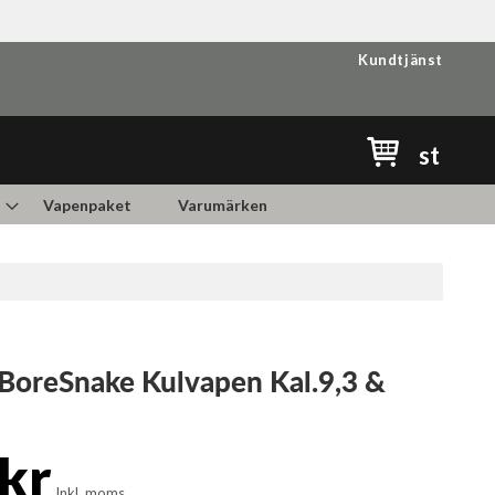
Kundtjänst
Min kundvag
st
Vapenpaket
Varumärken
BoreSnake Kulvapen Kal.9,3 &
kr
Inkl. moms