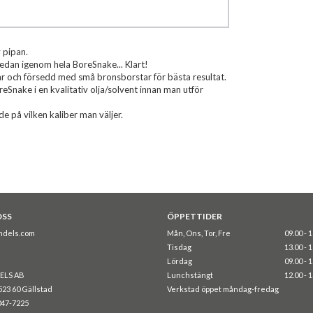
 pipan.
sedan igenom hela BoreSnake... Klart!
ar och försedd med små bronsborstar för bästa resultat.
nake i en kvalitativ olja/solvent innan man utför
e på vilken kaliber man väljer.
OSS
ÖPPETTIDER
ndels.com
Mån, Ons, Tor, Fre
09.00 - 
Tisdag
13.00 - 
Lördag
09.00 - 
ELS AB
Lunchstängt
12.00 - 
523 60 Gällstad
Verkstad öppet måndag-fredag
047-7225