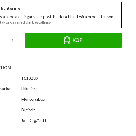
erhantering
s alla beställningar via e-post. Bläddra bland våra produkter som
akta oss med din beställning →
KÖP
TION
1618209
märke
Hikmicro
Mörkersikten
Digitalt
Ja - Dag/Natt