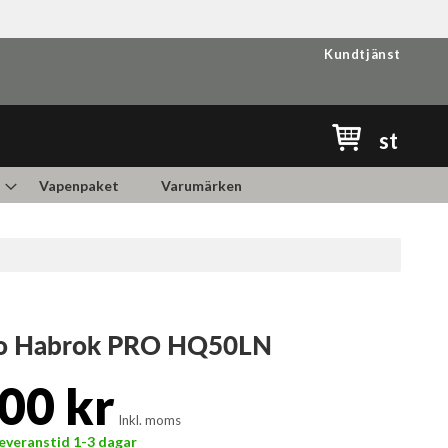
Kundtjänst
Min kundvag
st
Vapenpaket
Varumärken
ro Habrok PRO HQ50LN
00 kr
Inkl. moms
 Leveranstid 1-3 dagar