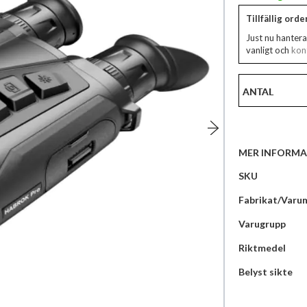
Tillfällig ord
Just nu hantera
vanligt och
kont
ANTAL
MER INFORMA
Mer
SKU
information
Fabrikat/Varu
Varugrupp
Riktmedel
Belyst sikte