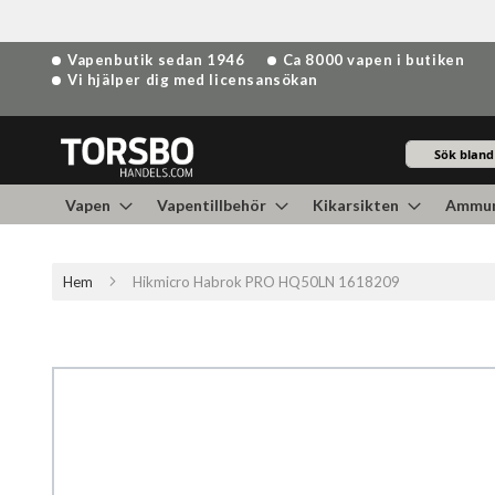
Hoppa
Vapenbutik sedan 1946
Ca 8000 vapen i butiken
till
Vi hjälper dig med licensansökan
innehållet
Sök
Vapen
Vapentillbehör
Kikarsikten
Ammun
Hem
Hikmicro Habrok PRO HQ50LN 1618209
Hoppa
till
slutet
av
bildgalleriet