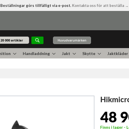
Beställningar görs tillfälligt via e-post.
Kontakta oss för att beställa →
Huvudvarumärken
Sök
ition
Handladdning
Jakt
Skytte
Jaktkläder
Hikmic
48 9
Finns i lager -