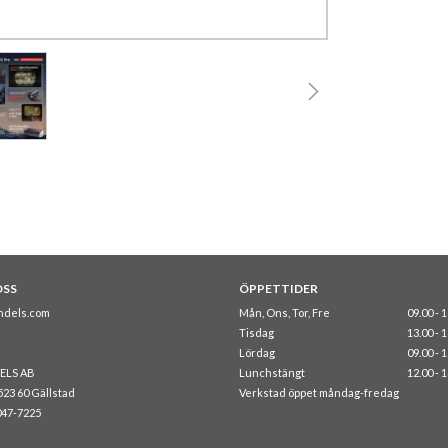
OSS
ÖPPETTIDER
ndels.com
Mån, Ons, Tor, Fre
09.00 - 
Tisdag
13.00 - 
Lördag
09.00 - 
ELS AB
Lunchstängt
12.00 - 
523 60 Gällstad
Verkstad öppet måndag-fredag
047-7225