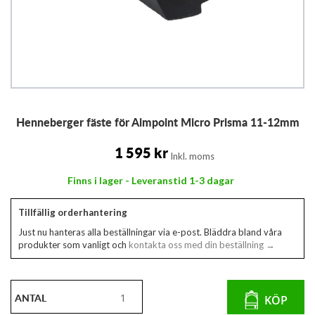
Hoppa
Henneberger fäste för Aimpoint Micro Prisma 11-12mm
till
början
av
1 595 kr
Inkl. moms
bildgalleriet
Finns i lager - Leveranstid 1-3 dagar
Tillfällig orderhantering
Just nu hanteras alla beställningar via e-post. Bläddra bland våra
produkter som vanligt och
kontakta oss med din beställning →
ANTAL
KÖP