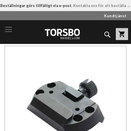
Beställningar görs tillfälligt via e-post.
Kontakta oss för att beställa →
Hoppa
Kundtjänst
till
innehållet
Sök
Hoppa
till
slutet
av
bildgalleriet