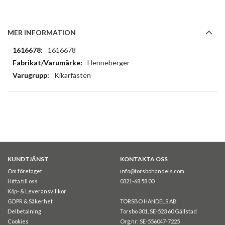
MER INFORMATION
Mer
1616678
information
Henneberger
Kikarfästen
KUNDTJÄNST
KONTAKTA OSS
Om företaget
info@torsbohandels.com
Hitta till oss
0321-68 58 00
Köp- & Leveransvillkor
GDPR & Säkerhet
TORSBO HANDELS AB
Delbetalning
Torsbo 301, SE-523 60 Gällstad
Cookies
Org.nr: SE-556047-7225