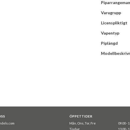
Piparrangema
Varugrupp
Licenspliktigt
Vapentyp
Piplängd
Modellbeskriv
OSS
ÖPPETTIDER
ndels.com
Mån, Ons, Tor, Fre
09.00 - 
Tisdag
13.00 - 