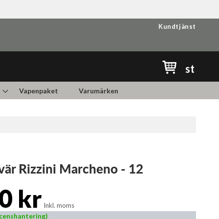
Kundtjänst
Min kundvag
st
Vapenpaket
Varumärken
är Rizzini Marcheno - 12
0 kr
Inkl. moms
Licenshantering)