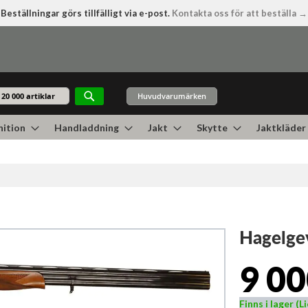
Beställningar görs tillfälligt via e-post.
Kontakta oss för att beställa →
Huvudvarumärken
Sök
ition
Handladdning
Jakt
Skytte
Jaktkläder
Hagelgev
9 00
Finns i lager (