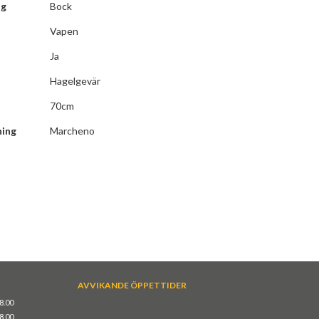
ng
Bock
Vapen
Ja
Hagelgevär
70cm
ning
Marcheno
AVVIKANDE ÖPPETTIDER
18.00
18.00