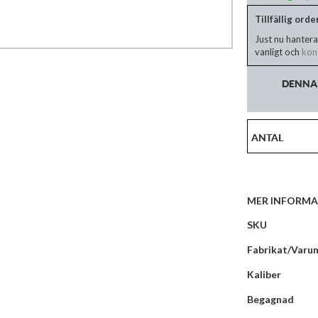
Tillfällig ord
Just nu hantera
vanligt och
kont
DENNA 
ANTAL
MER INFORMA
Mer
SKU
information
Fabrikat/Varu
Kaliber
Begagnad