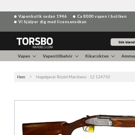
Hoppa
Vapenbutik sedan 1946
Ca 8000 vapen i butiken
till
Vi hjälper dig med licensansökan
innehållet
Sök
Vapen
Vapentillbehör
Kikarsikten
Ammun
Hem
Hagelgevär Rizzini Marcheno - 12 124750
Hoppa
till
slutet
av
bildgalleriet