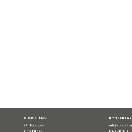
KUNDTJÄNST
KONTAKTA 
Om företaget
info@torsboha
Hitta till oss
0321-68 58 00