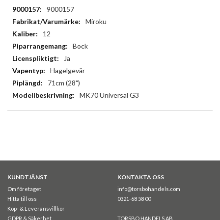
Mer
9000157
information
Miroku
12
Bock
Ja
Hagelgevär
71cm (28")
MK70 Universal G3
KUNDTJÄNST
KONTAKTA OSS
Om företaget
info@torsbohandels.com
Hitta till oss
0321-68 58 00
Köp- & Leveransvillkor
GDPR & Säkerhet
TORSBO HANDELS AB