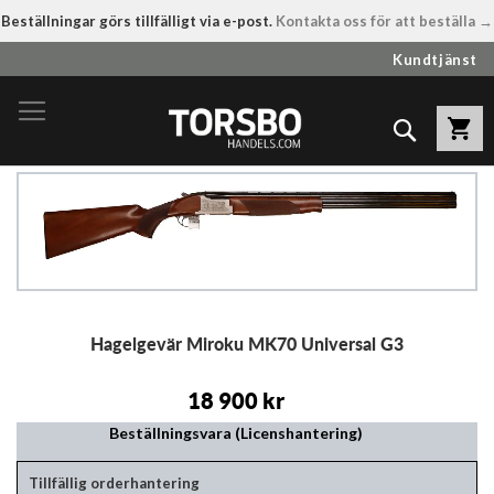
Beställningar görs tillfälligt via e-post.
Kontakta oss för att beställa →
Hoppa
Kundtjänst
till
innehållet
Sök
Hoppa
till
slutet
av
bildgalleriet
Hoppa
Hagelgevär Miroku MK70 Universal G3
till
början
av
18 900 kr
bildgalleriet
Beställningsvara (Licenshantering)
Tillfällig orderhantering