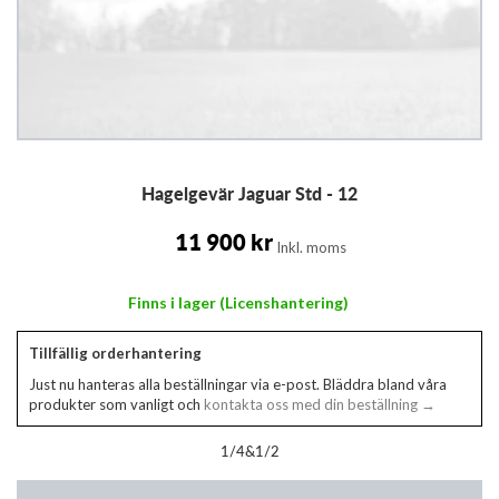
Hoppa
Hagelgevär Jaguar Std - 12
till
början
av
11 900 kr
Inkl. moms
bildgalleriet
Finns i lager (Licenshantering)
Tillfällig orderhantering
Just nu hanteras alla beställningar via e-post. Bläddra bland våra
produkter som vanligt och
kontakta oss med din beställning →
1/4&1/2