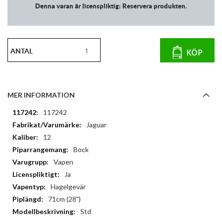
Denna varan är licenspliktig: Reservera produkten.
ANTAL
KÖP
MER INFORMATION
Mer
117242
information
Jaguar
12
Bock
Vapen
Ja
Hagelgevär
71cm (28")
Std