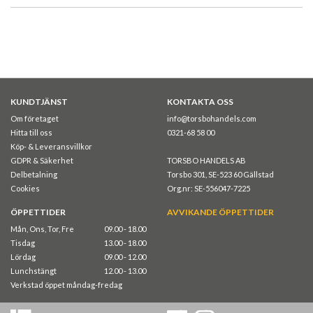
KUNDTJÄNST
KONTAKTA OSS
Om företaget
info@torsbohandels.com
Hitta till oss
0321-68 58 00
Köp- & Leveransvillkor
GDPR & Säkerhet
TORSBO HANDELS AB
Delbetalning
Torsbo 301, SE-523 60 Gällstad
Cookies
Org.nr: SE-556047-7225
ÖPPETTIDER
AVVIKANDE ÖPPETTIDER
Mån, Ons, Tor, Fre
09.00 - 18.00
Tisdag
13.00 - 18.00
Lördag
09.00 - 12.00
Lunchstängt
12.00 - 13.00
Verkstad öppet måndag-fredag