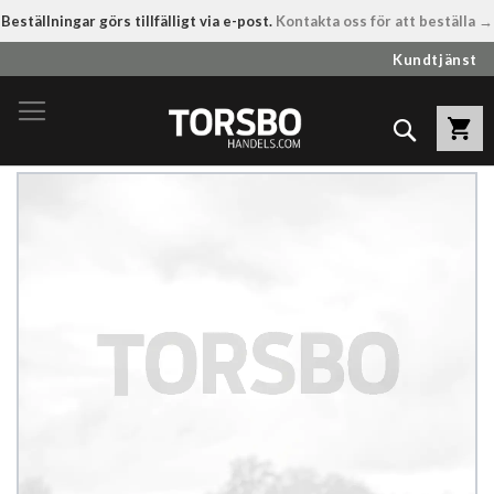
Beställningar görs tillfälligt via e-post.
Kontakta oss för att beställa →
Hoppa
Kundtjänst
till
innehållet
Sök
Hoppa
till
slutet
av
bildgalleriet