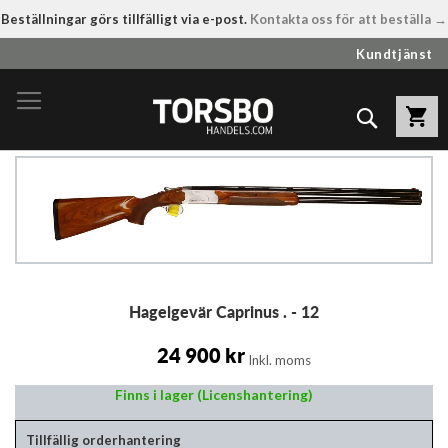
Beställningar görs tillfälligt via e-post.
Kontakta oss för att beställa →
Hoppa
Kundtjänst
till
innehållet
Sök
Hoppa
till
slutet
av
bildgalleriet
Hoppa
Hagelgevär Caprinus . - 12
till
början
av
24 900 kr
Inkl. moms
bildgalleriet
Finns i lager (Licenshantering)
Tillfällig orderhantering