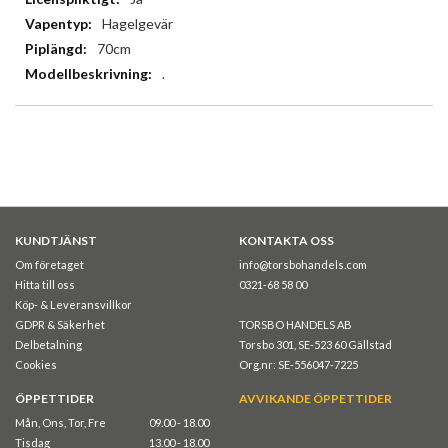
Hagelgevär
70cm
.
KUNDTJÄNST
KONTAKTA OSS
Om företaget
info@torsbohandels.com
Hitta till oss
0321-68 58 00
Köp- & Leveransvillkor
GDPR & Säkerhet
TORSBO HANDELS AB
Delbetalning
Torsbo 301, SE-523 60 Gällstad
Cookies
Org.nr: SE-556047-7225
ÖPPETTIDER
AVVIKANDE ÖPPETTIDER
Mån, Ons, Tor, Fre
09.00 - 18.00
Tisdag
13.00 - 18.00