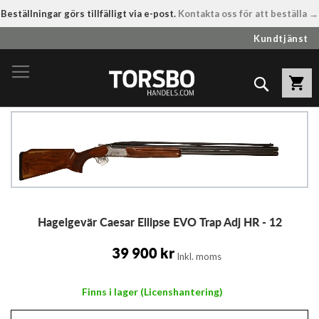
Beställningar görs tillfälligt via e-post.
Kontakta oss för att beställa →
Hoppa
Kundtjänst
till
innehållet
Sök
Hoppa
till
slutet
av
bildgalleriet
Hoppa
Hagelgevär Caesar Ellipse EVO Trap Adj HR - 12
till
början
av
39 900 kr
Inkl. moms
bildgalleriet
Finns i lager (Licenshantering)