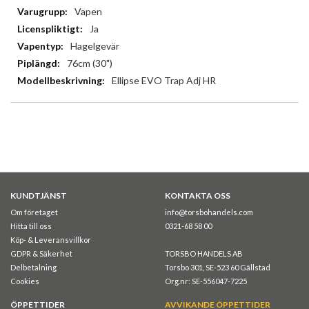
Vapen
Ja
Hagelgevär
76cm (30")
Ellipse EVO Trap Adj HR
KUNDTJÄNST
KONTAKTA OSS
Om företaget
info@torsbohandels.com
Hitta till oss
0321-68 58 00
Köp- & Leveransvillkor
GDPR & Säkerhet
TORSBO HANDELS AB
Delbetalning
Torsbo 301, SE-523 60 Gällstad
Cookies
Org.nr: SE-556047-7225
ÖPPETTIDER
AVVIKANDE ÖPPETTIDER