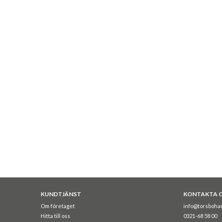
KUNDTJÄNST
KONTAKTA 
Om företaget
info@torsboha
Hitta till oss
0321-68 58 00