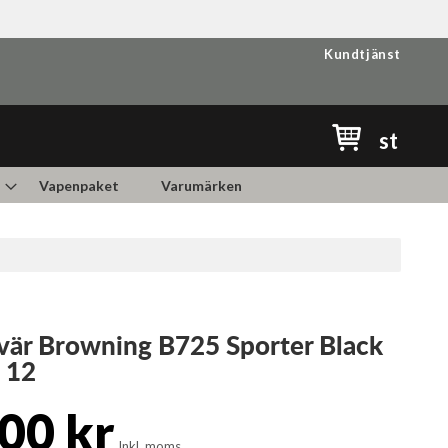
Kundtjänst
Min kundvag
st
Vapenpaket
Varumärken
vär Browning B725 Sporter Black
- 12
00 kr
Inkl. moms