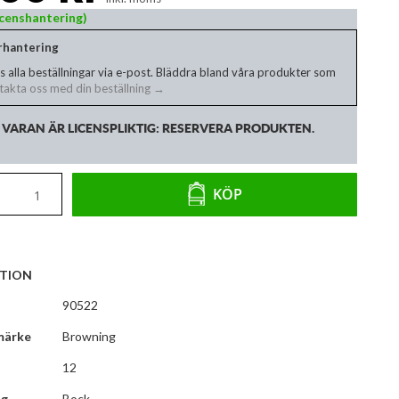
Licenshantering)
erhantering
s alla beställningar via e-post. Bläddra bland våra produkter som
akta oss med din beställning →
VARAN ÄR LICENSPLIKTIG: RESERVERA PRODUKTEN.
KÖP
TION
90522
märke
Browning
12
ng
Bock