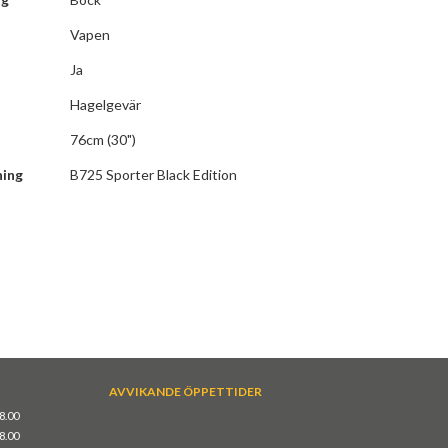
Vapen
Ja
Hagelgevär
76cm (30")
ning
B725 Sporter Black Edition
AVVIKANDE ÖPPETTIDER
18.00
18.00