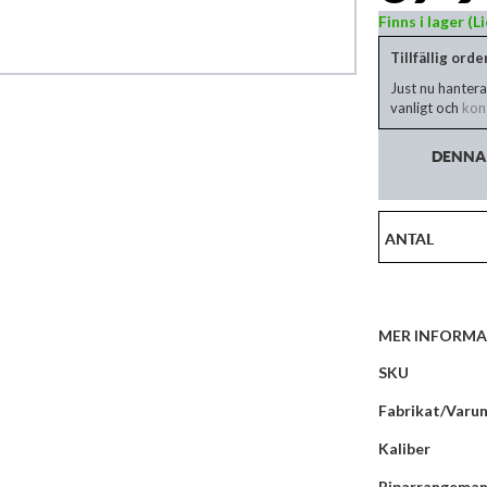
Finns i lager (
Tillfällig ord
Just nu hantera
vanligt och
kont
DENNA 
ANTAL
MER INFORMA
Mer
SKU
information
Fabrikat/Varu
Kaliber
Piparrangema