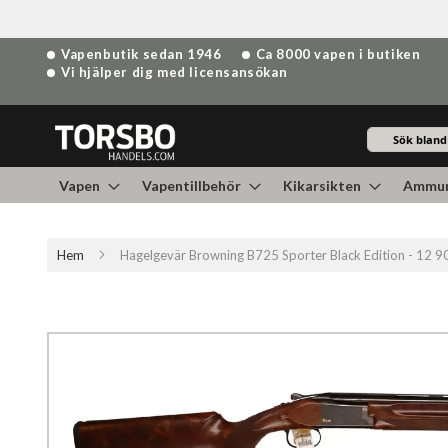
Hoppa
Vapenbutik sedan 1946
Ca 8000 vapen i butiken
till
Vi hjälper dig med licensansökan
innehållet
Sök
Vapen
Vapentillbehör
Kikarsikten
Ammun
Hem
Hagelgevär Browning B725 Sporter Black Edition - 12 
Hoppa
till
slutet
av
bildgalleriet