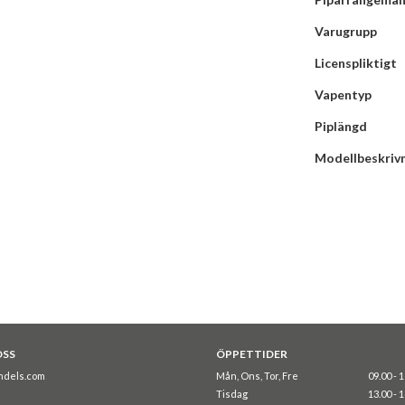
Varugrupp
Licenspliktigt
Vapentyp
Piplängd
Modellbeskriv
OSS
ÖPPETTIDER
ndels.com
Mån, Ons, Tor, Fre
09.00 - 
Tisdag
13.00 - 