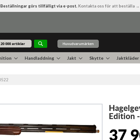
Beställningar görs tillfälligt via e-post.
Kontakta oss för att beställa →
Huvudvarumärken
Sök
ition
Handladdning
Jakt
Skytte
Jaktkläder
90522
Hagelge
Edition 
37 9