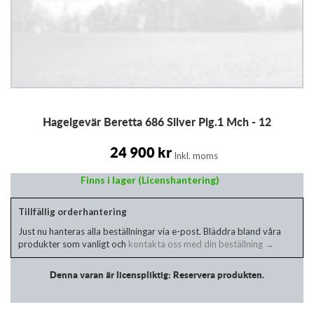
Hoppa
Hagelgevär Beretta 686 Silver Pig.1 Mch - 12
till
början
av
24 900 kr
Inkl. moms
bildgalleriet
Finns i lager (Licenshantering)
Tillfällig orderhantering
Just nu hanteras alla beställningar via e-post. Bläddra bland våra
produkter som vanligt och
kontakta oss med din beställning →
Denna varan är licenspliktig: Reservera produkten.