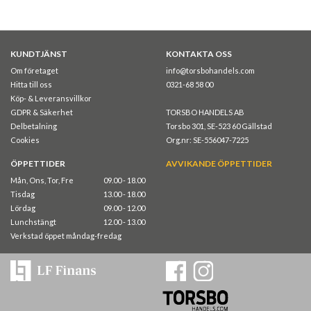
KUNDTJÄNST
KONTAKTA OSS
Om företaget
info@torsbohandels.com
Hitta till oss
0321-68 58 00
Köp- & Leveransvillkor
GDPR & Säkerhet
TORSBO HANDELS AB
Delbetalning
Torsbo 301, SE-523 60 Gällstad
Cookies
Org.nr: SE-556047-7225
ÖPPETTIDER
AVVIKANDE ÖPPETTIDER
Mån, Ons, Tor, Fre
09.00 - 18.00
Tisdag
13.00 - 18.00
Lördag
09.00 - 12.00
Lunchstängt
12.00 - 13.00
Verkstad öppet måndag-fredag