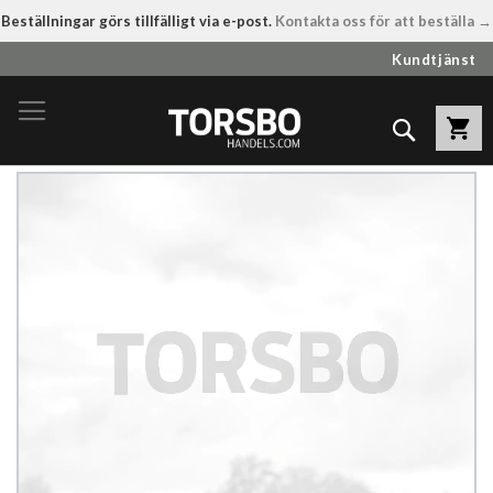
Beställningar görs tillfälligt via e-post.
Kontakta oss för att beställa →
Hoppa
Kundtjänst
till
innehållet
Sök
Hoppa
till
slutet
av
bildgalleriet