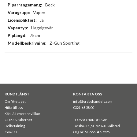
Bock
Vapen
Ja
Hagelgevär
75cm
Z-Gun Sporting
KUNDTJÄNST
KONTAKTA OSS
Om företaget
info@torsbohandels.com
Hitta till oss
0321-68 58 00
Köp- & Leveransvillkor
GDPR & Säkerhet
TORSBO HANDELS AB
Delbetalning
Torsbo 301, SE-523 60 Gällstad
Cookies
Org.nr: SE-556047-7225