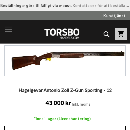
Beställningar görs tillfälligt via e-post.
Kontakta oss för att beställa →
Hoppa
Kundtjänst
till
innehållet
Sök
Hoppa
till
slutet
av
bildgalleriet
Hoppa
Hagelgevär Antonio Zoli Z-Gun Sporting - 12
till
början
av
43 000 kr
Inkl. moms
bildgalleriet
Finns i lager (Licenshantering)