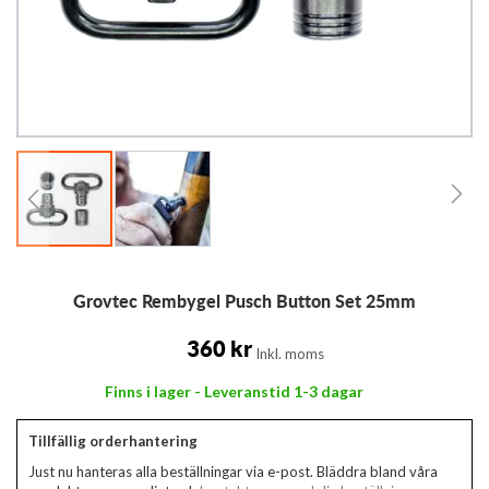
Hoppa
Grovtec Rembygel Pusch Button Set 25mm
till
början
av
360 kr
Inkl. moms
bildgalleriet
Finns i lager - Leveranstid 1-3 dagar
Tillfällig orderhantering
Just nu hanteras alla beställningar via e-post. Bläddra bland våra