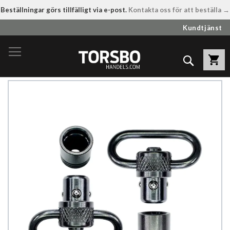
Beställningar görs tillfälligt via e-post.
Kontakta oss för att beställa →
Hoppa
Kundtjänst
till
innehållet
Sök
Hoppa
till
slutet
av
bildgalleriet