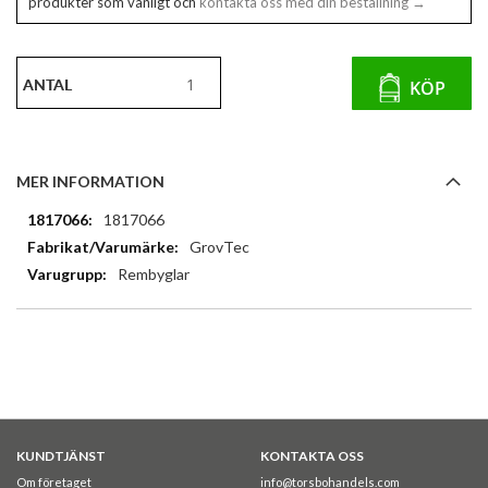
produkter som vanligt och
kontakta oss med din beställning →
ANTAL
KÖP
MER INFORMATION
Mer
1817066
information
GrovTec
Rembyglar
KUNDTJÄNST
KONTAKTA OSS
Om företaget
info@torsbohandels.com