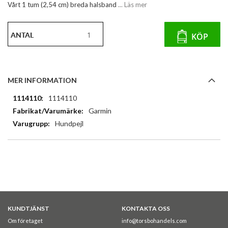
Vårt 1 tum (2,54 cm) breda halsband
... Läs mer
ANTAL
KÖP
MER INFORMATION
Mer
1114110
information
Garmin
Hundpejl
KUNDTJÄNST
KONTAKTA OSS
Om företaget
info@torsbohandels.com