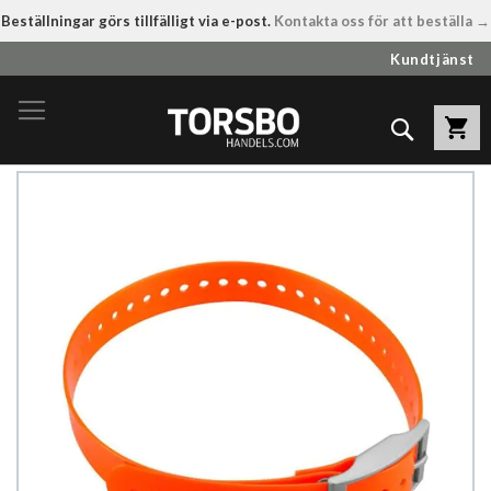
Beställningar görs tillfälligt via e-post.
Kontakta oss för att beställa →
Hoppa
Kundtjänst
till
innehållet
Sök
Hoppa
till
slutet
av
bildgalleriet