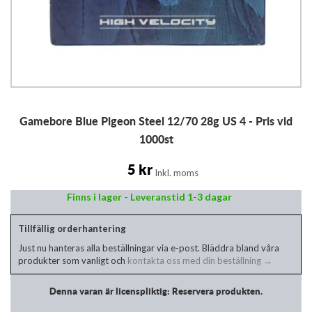
Hoppa
Gamebore Blue Pigeon Steel 12/70 28g US 4 - Pris vid
till
början
1000st
av
bildgalleriet
5 kr
Inkl. moms
Finns i lager - Leveranstid 1-3 dagar
Tillfällig orderhantering
Just nu hanteras alla beställningar via e-post. Bläddra bland våra
produkter som vanligt och
kontakta oss med din beställning →
Denna varan är licenspliktig: Reservera produkten.