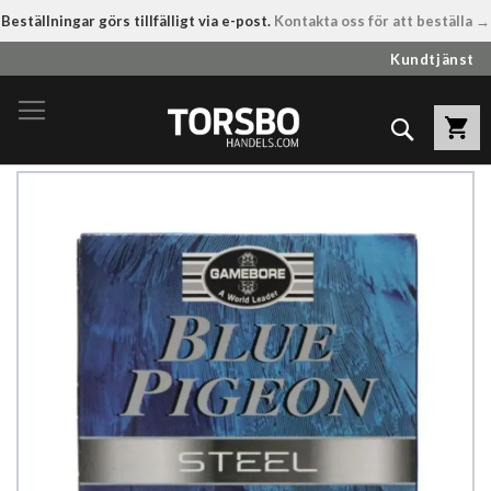
Beställningar görs tillfälligt via e-post.
Kontakta oss för att beställa →
Hoppa
Kundtjänst
till
innehållet
Sök
Hoppa
till
slutet
av
bildgalleriet