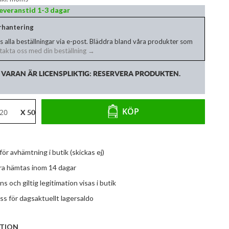
 Leveranstid 1-3 dagar
erhantering
s alla beställningar via e-post. Bläddra bland våra produkter som
akta oss med din beställning →
VARAN ÄR LICENSPLIKTIG: RESERVERA PRODUKTEN.
KÖP
X 50
 för avhämtning i butik (skickas ej)
ara hämtas inom 14 dagar
ns och giltig legitimation visas i butik
s för dagsaktuellt lagersaldo
TION