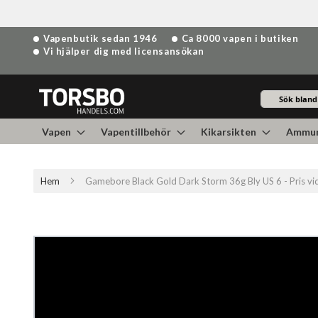
Hoppa
Vapenbutik sedan 1946
Ca 8000 vapen i butiken
till
Vi hjälper dig med licensansökan
innehållet
Sök
Vapen
Vapentillbehör
Kikarsikten
Ammun
Hem
Gamebore Black Gold Dark Storm 36g Bly US 6 - Pris 
Hoppa
till
slutet
av
bildgalleriet