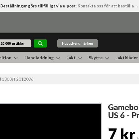
Beställningar görs tillfälligt via e-post.
Kontakta oss för att beställa →
Huvudvarumärken
Sök
ition
Handladdning
Jakt
Skytte
Jaktkläder
vid 1000st 2012096
Gamebor
US 6 - P
7 kr
I