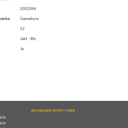
2012096
märke
Gamebore
12
Jakt - Bly
Ja
AVVIKANDE ÖPPETTIDER
18.00
18.00