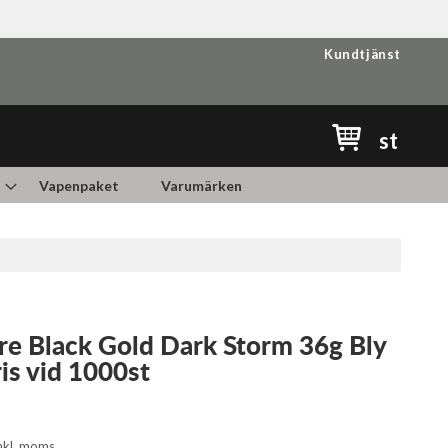
Kundtjänst
Min kundvag
st
Vapenpaket
Varumärken
e Black Gold Dark Storm 36g Bly
ris vid 1000st
nkl. moms