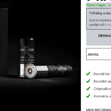
Finns i lager -
Tillfällig ord
Just nu hantera
vanligt och
kont
DENNA 
ANTAL
Beställ här
Beställd v
Originallice
Kontakta os
MER INFORMA