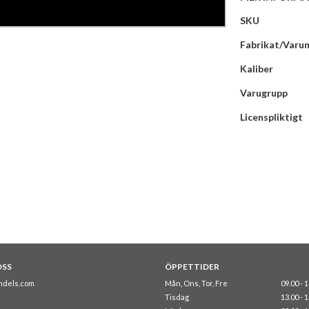
Mer
SKU
information
Fabrikat/Varu
Kaliber
Varugrupp
Licenspliktigt
OSS
ÖPPETTIDER
ndels.com
Mån, Ons, Tor, Fre
09.00 - 
Tisdag
13.00 - 