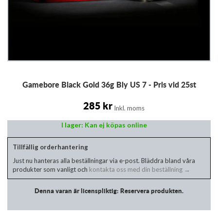
Hoppa
Gamebore Black Gold 36g Bly US 7 - Pris vid 25st
till
början
av
285 kr
Inkl. moms
bildgalleriet
I lager: Kan ej köpas online
Tillfällig orderhantering
Just nu hanteras alla beställningar via e-post. Bläddra bland våra
produkter som vanligt och
kontakta oss med din beställning →
Denna varan är licenspliktig: Reservera produkten.