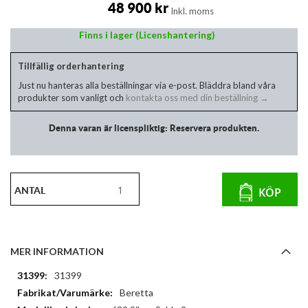
av
48 900 kr
Inkl. moms
bildgalleriet
Finns i lager (Licenshantering)
Tillfällig orderhantering
Just nu hanteras alla beställningar via e-post. Bläddra bland våra
produkter som vanligt och
kontakta oss med din beställning →
Denna varan är licenspliktig: Reservera produkten.
ANTAL
KÖP
MER INFORMATION
Mer
31399
information
Beretta