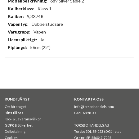
689 Silver Sable 2
Klass 1
9,3X74R
Dubbelstudsare
Vapen
Ja
56cm (22")
KUNDTJÄNST
KONTAKTA OSS
Om företaget
info@torsbohandels.com
Hitta till oss
0321-68 58 00
Köp- & Leveransvillkor
GDPR & Säkerhet
TORSBO HANDELS AB
Delbetalning
Torsbo 301, SE-523 60 Gällstad
Cookies
Org.nr: SE-556047-7225