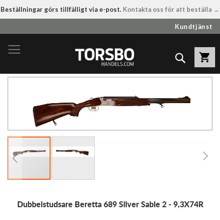
Beställningar görs tillfälligt via e-post.
Kontakta oss för att beställa →
Hoppa
Kundtjänst
till
innehållet
Sök
Hoppa
till
slutet
av
bildgalleriet
Hoppa
Dubbelstudsare Beretta 689 Silver Sable 2 - 9,3X74R
till
början