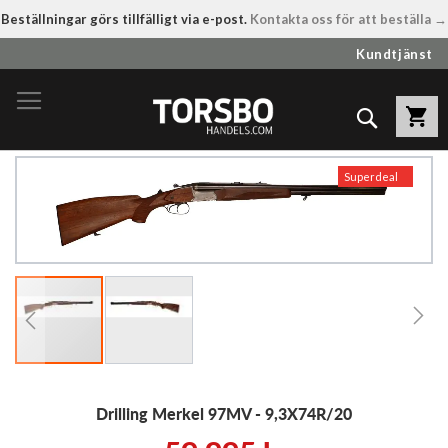
Beställningar görs tillfälligt via e-post.
Kontakta oss för att beställa →
Hoppa
Kundtjänst
till
innehållet
Sök
Hoppa
Superdeal
till
slutet
av
bildgalleriet
Hoppa
Drilling Merkel 97MV - 9,3X74R/20
till
början