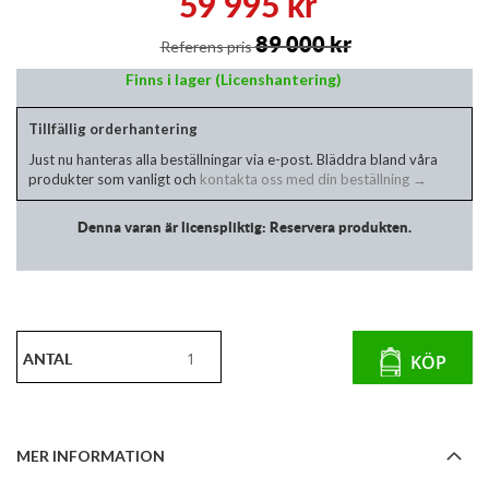
59 995 kr
av
bildgalleriet
89 000 kr
Referens pris
Finns i lager (Licenshantering)
Tillfällig orderhantering
Just nu hanteras alla beställningar via e-post. Bläddra bland våra
produkter som vanligt och
kontakta oss med din beställning →
Denna varan är licenspliktig: Reservera produkten.
ANTAL
KÖP
MER INFORMATION