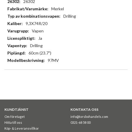
Mer
26302
information
Merkel
Drilling
9,3X74R/20
Vapen
Ja
Drilling
60cm (23.7")
97MV
KUNDTJÄNST
KONTAKTA OSS
Om företaget
info@torsbohandels.com
Hitta till oss
0321-68 58 00
Köp- & Leveransvillkor