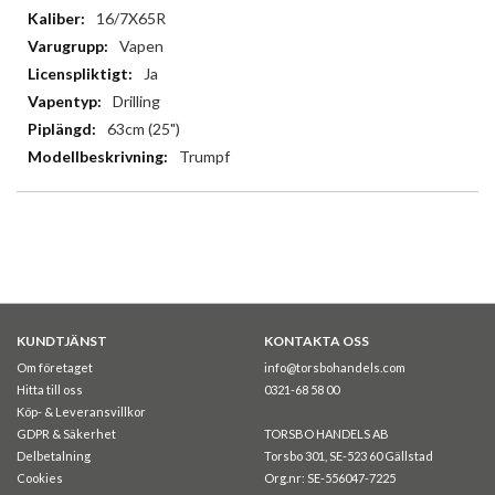
16/7X65R
Vapen
Ja
Drilling
63cm (25")
Trumpf
KUNDTJÄNST
KONTAKTA OSS
Om företaget
info@torsbohandels.com
Hitta till oss
0321-68 58 00
Köp- & Leveransvillkor
GDPR & Säkerhet
TORSBO HANDELS AB
Delbetalning
Torsbo 301, SE-523 60 Gällstad
Cookies
Org.nr: SE-556047-7225