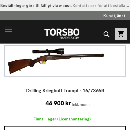
Beställningar görs tillfälligt via e-post.
Kontakta oss för att beställa →
Hoppa
Kundtjänst
till
innehållet
Sök
Hoppa
till
slutet
av
bildgalleriet
Hoppa
Drilling Krieghoff Trumpf - 16/7X65R
till
början
av
46 900 kr
Inkl. moms
bildgalleriet
Finns i lager (Licenshantering)